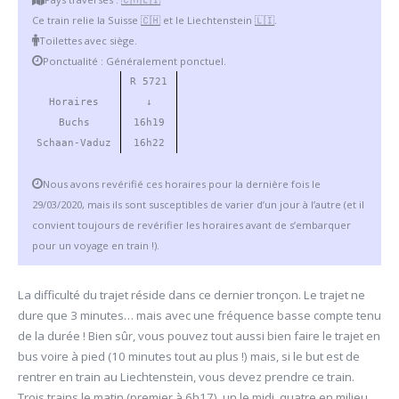
Ce train relie la Suisse
🇨🇭
et le Liechtenstein
🇱🇮
.
Toilettes avec siège.
Ponctualité : Généralement ponctuel.
R 5721
Horaires
↓
Buchs
16h19
Schaan-Vaduz
16h22
Nous avons revérifié ces horaires pour la dernière fois le
29/03/2020, mais ils sont susceptibles de varier d’un jour à l’autre (et il
convient toujours de revérifier les horaires avant de s’embarquer
pour un voyage en train !).
La difficulté du trajet réside dans ce dernier tronçon. Le trajet ne
dure que 3 minutes… mais avec une fréquence basse compte tenu
de la durée ! Bien sûr, vous pouvez tout aussi bien faire le trajet en
bus voire à pied (10 minutes tout au plus !) mais, si le but est de
rentrer en train au Liechtenstein, vous devez prendre ce train.
Trois trains le matin (premier à 6h17), un le midi, quatre en milieu