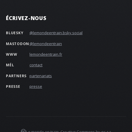
ÉCRIVEZ-NOUS
@lemondeentrain.bsky.social‬
BLUESKY
@lemondeentrain
MASTODON
lemondeentrain.fr
WWW
contact
MÉL
partenariats
PARTNERS
presse
PRESSE
Le monde en train. Creative Commons by-nc-sa