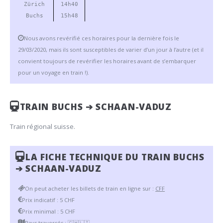
Zürich
14h40
Buchs
15h48
Nous avons revérifié ces horaires pour la dernière fois le
29/03/2020, mais ils sont susceptibles de varier d’un jour à l’autre (et il
convient toujours de revérifier les horaires avant de s’embarquer
pour un voyage en train !).
TRAIN BUCHS ➔ SCHAAN-VADUZ
Train régional suisse.
LA FICHE TECHNIQUE DU TRAIN BUCHS
➔ SCHAAN-VADUZ
On peut acheter les billets de train en ligne sur :
CFF
Prix indicatif : 5 CHF
Prix minimal : 5 CHF
Pays traversés :
🇨🇭
🇱🇮