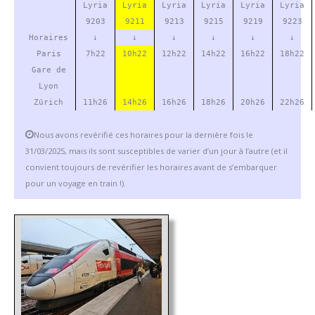
Lyria
Lyria
Lyria
Lyria
Lyria
Lyria
9203
9211
9213
9215
9219
9223
Horaires
↓
↓
↓
↓
↓
↓
Paris
7h22
10h22
12h22
14h22
16h22
18h22
Gare de
Lyon
Zürich
11h26
14h26
16h26
18h26
20h26
22h26
Nous avons revérifié ces horaires pour la dernière fois le
31/03/2025, mais ils sont susceptibles de varier d’un jour à l’autre (et il
convient toujours de revérifier les horaires avant de s’embarquer
pour un voyage en train !).