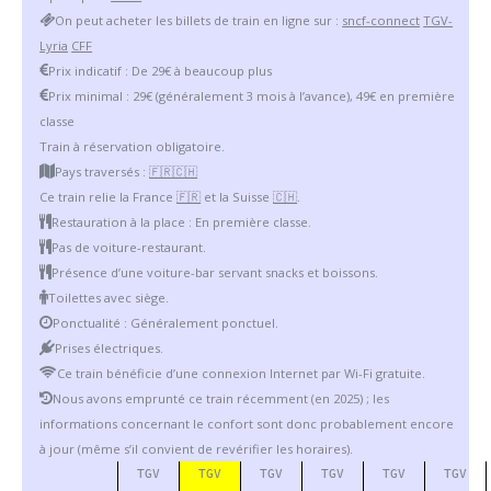
On peut acheter les billets de train en ligne sur :
sncf-connect
TGV-
Lyria
CFF
Prix indicatif : De 29€ à beaucoup plus
Prix minimal : 29€ (généralement 3 mois à l’avance), 49€ en première
classe
Train à réservation obligatoire.
Pays traversés :
🇫🇷
🇨🇭
Ce train relie la France
🇫🇷
et la Suisse
🇨🇭
.
Restauration à la place : En première classe.
Pas de voiture-restaurant.
Présence d’une voiture-bar servant snacks et boissons.
Toilettes avec siège.
Ponctualité : Généralement ponctuel.
Prises électriques.
Ce train bénéficie d’une connexion Internet par Wi-Fi gratuite.
Nous avons emprunté ce train récemment (en 2025) ; les
informations concernant le confort sont donc probablement encore
à jour (même s’il convient de revérifier les horaires).
TGV
TGV
TGV
TGV
TGV
TGV