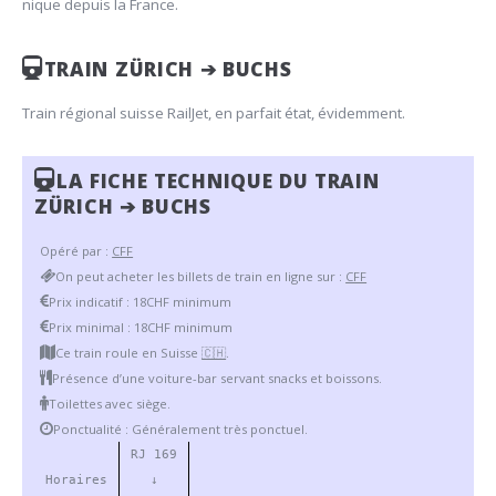
nique depuis la France.
TRAIN ZÜRICH ➔ BUCHS
Train régional suisse RailJet, en parfait état, évidemment.
LA FICHE TECHNIQUE DU TRAIN
ZÜRICH ➔ BUCHS
Opéré par :
CFF
On peut acheter les billets de train en ligne sur :
CFF
Prix indicatif : 18CHF minimum
Prix minimal : 18CHF minimum
Ce train roule en Suisse
🇨🇭
.
Présence d’une voiture-bar servant snacks et boissons.
Toilettes avec siège.
Ponctualité : Généralement très ponctuel.
RJ 169
Horaires
↓