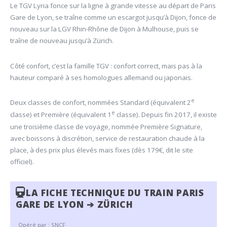
Le TGV Lyria fonce sur la ligne à grande vitesse au départ de Paris
Gare de Lyon, se traîne comme un escargot jusqu’à Dijon, fonce de
nouveau sur la LGV Rhin-Rhône de Dijon à Mulhouse, puis se
traîne de nouveau jusqu’à Zürich.
Côté confort, c’est la famille TGV : confort correct, mais pas à la
hauteur comparé à ses homologues allemand ou japonais.
e
Deux classes de confort, nommées Standard (équivalent 2
e
classe) et Première (équivalent 1
classe). Depuis fin 2017, il existe
une troisième classe de voyage, nommée Première Signature,
avec boissons à discrétion, service de restauration chaude à la
place, à des prix plus élevés mais fixes (dès 179€, dit le site
officiel).
LA FICHE TECHNIQUE DU TRAIN PARIS
GARE DE LYON ➔ ZÜRICH
Opéré par :
SNCF